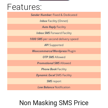
Features:
Features:
Sender Number:
Fixed & Dedicated
Validity (Renewable)
6 Month
Inbox
Facility (Onnet)
Single Brand Name
Sender Number:
Auto Reply
Facility
Supported
API
Inbox SMS
Forward Facility
Plugin
Woocommerce/Wordpress
1000 SMS
per second delivery speed
Allowed
OTP SMS
API
Supported
Allowed
Promotional SMS
Woocommerce/Wordpress
Plugin
Facility
Phone Book
OTP SMS
Allowed
SMS Facility
Dynamic Excel
Promotional SMS
Allowed
Report
SMS
Phone Book
Facility
Notification
Low Balance
Dynamic Excel
SMS Facility
per second delivery speed
1000 SMS
SMS
report
Low Balance
Notification
Masking / Brand SMS Price
Non Masking SMS Price