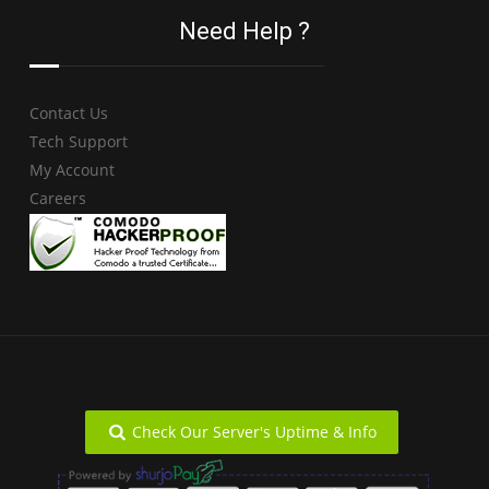
Need Help ?
Contact Us
Tech Support
My Account
Careers
Check Our Server's Uptime & Info