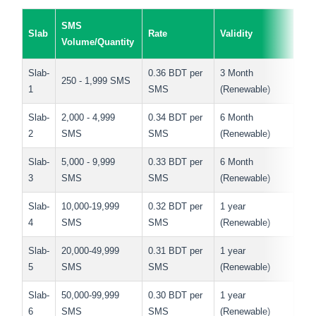
SMS
Slab
Slab
Rate
Rate
SMS Range
Validity
Volume/Quantity
Name
Slab-
0.55 BDT per
Minimum Purchase: 10000
0.36 BDT per
3 Month
250 - 1,999 SMS
Slab-1
1
SMS
SMS
SMS
(Renewable)
Slab-
2,000 - 4,999
0.34 BDT per
6 Month
2
SMS
SMS
(Renewable)
Slab-
5,000 - 9,999
0.33 BDT per
6 Month
3
SMS
SMS
(Renewable)
Slab-
10,000-19,999
0.32 BDT per
1 year
4
SMS
SMS
(Renewable)
Slab-
20,000-49,999
0.31 BDT per
1 year
5
SMS
SMS
(Renewable)
Slab-
50,000-99,999
0.30 BDT per
1 year
6
SMS
SMS
(Renewable)